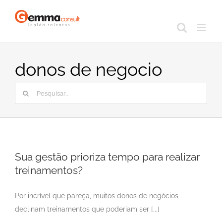
Ir
para
o
conteúdo
donos de negocio
Buscar
resultados
para:
Sua gestão prioriza tempo para realizar
treinamentos?
Por incrível que pareça, muitos donos de negócios
declinam treinamentos que poderiam ser [...]