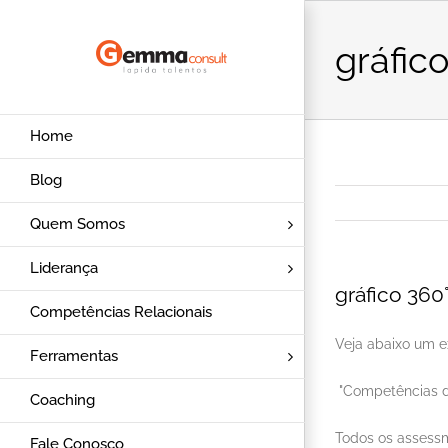
Ir
para
gráfic
o
conteúdo
Home
Blog
Quem Somos
Liderança
gráfico 360
Competências Relacionais
Veja abaixo um e
Ferramentas
"Competências d
Coaching
Todos os assessm
Fale Conosco