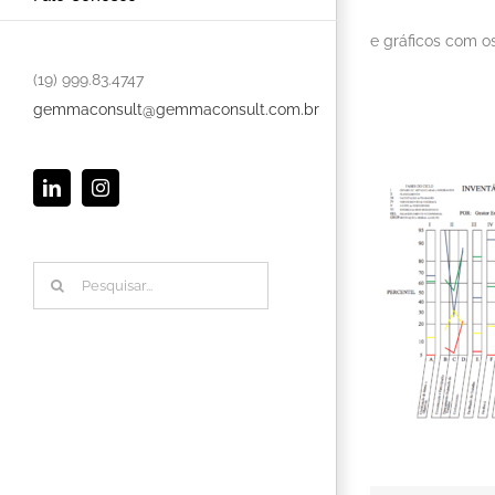
e gráficos com o
(19) 999.83.4747
gemmaconsult@gemmaconsult.com.br
LinkedIn
Instagram
Buscar
resultados
para: